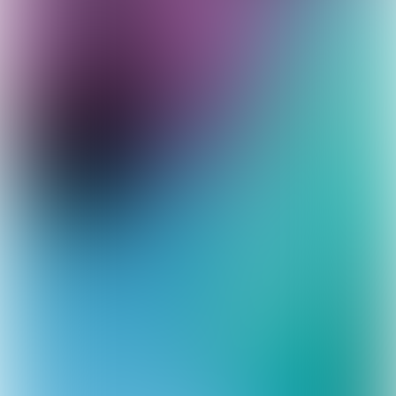
Bekijk hier het voorbeeld hoe een
leerkracht het stappenplan
doorloopt wanneer Sara (8 jaar)
een spreekbeurt moet houden in
de klas.