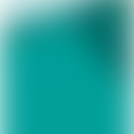
‘Het is gewoon

eventjes misgegaan’