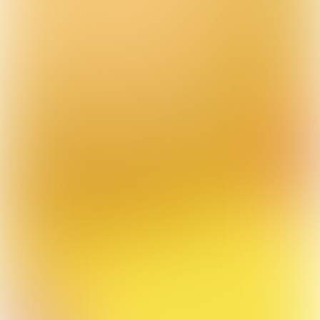
Animatie

over coping