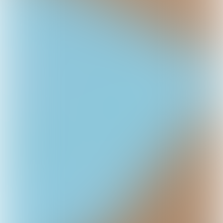
‘Het negatieve

omzetten in iets